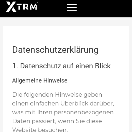
Menü
Zum
Inhalt
springen
Datenschutz­erklärung
1. Datenschutz auf einen Blick
Allgemeine Hinweise
Die folgenden Hinweise geben
einen einfachen Überblick darüber,
was mit Ihren personenbezogenen
Daten passiert, wenn Sie diese
Website besuchen.